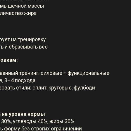
р мышечной массы
личество жира
рует на тренировку
ть и сбрасывать вес
ровкам:
ванный тренинг: силовые + функциональные
в, 3–4 подхода
овать стили: сплит, круговые, фулбоди
ь
на уровне нормы
и 30%, углеводы 40%, жиры 30%
 форму без строгих ограничений