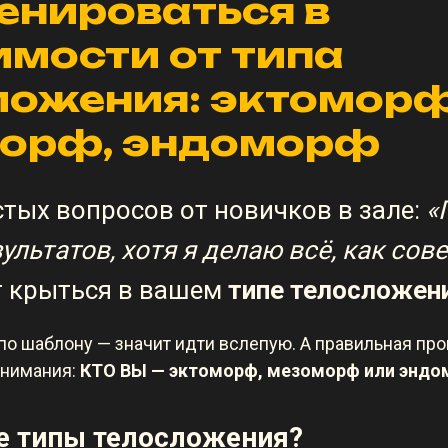
енироваться в
имости от типа
ложения: эктоморф
орф, эндоморф
стых вопросов от новичков в зале:
«
ультатов, хотя я делаю всё, как сов
т крыться в вашем
типе телосложен
по шаблону — значит идти вслепую. А правильная пр
онимания:
КТО ВЫ — эктоморф, мезоморф или энд
ое типы телосложения?