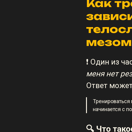
Как тр
завис
телос
мезом
❗ Один из ча
меня нет рез
Ответ може
Тренироваться 
начинается с п
🔍 Что так