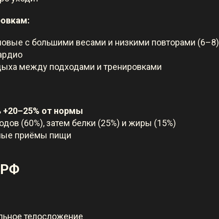
ровкам:
иловые с большими весами и низкими повторами (6–8)
ардио
дыха между подходами и тренировками
ь
+20–25% от нормы
дов (60%), затем белки (25%) и жиры (15%)
тные приёмы пищи
ОРФ
льное телосложение