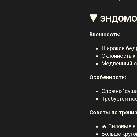
🔻 ЭНДОМ
Внешность:
Широкие бёдр
Склонность к
Медленный о
Особенности:
Сложно "суши
Требуется по
Советы по трени
🔥 Силовые в
Больше круго