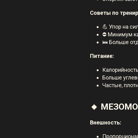
Советы по трени
💪 Упор на с
⛔ Минимум к
🛌 Больше от
Питание:
Калорийност
Больше углево
Частые, пло
🔸 МЕЗОМ
Внешность:
Пропорциона