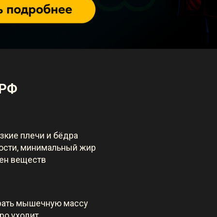
ОРФ
зкие плечи и бёдра
ости, минимальный жир
ен веществ
рать мышечную массу
ро уходит