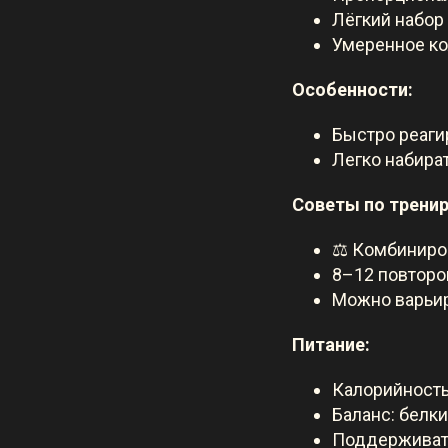
Лёгкий набо
Умеренное ко
Особенности:
Быстро реаги
Легко набира
Советы по трени
⚖️ Комбиниро
8–12 повторо
Можно варьир
Питание:
Калорийност
Баланс: белк
Поддерживать