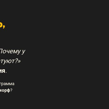
,
Почему у
етуют?»
ия
.
ограмма
оморф
?