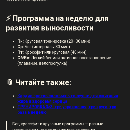
⚡ Программа на неделю для
развития выносливости
Пн:
Круговая тренировка (20–30 мин)
Ср:
Бег (интервалы 30 мин)
Пт:
Кроссфит или круговая (40 мин)
Сб/Вс:
Лёгкий бег или активное восстановление
(плавание, велопрогулка)
📎 Читайте также:
Кардио против силовых: что лучше для сжигания
жира и здоровья сердца
ТРЕНИРОВКА 3×3: три упражнения, три круга, три
раза в неделю
Бег, кроссфит и круговые программы — разные
инструменты, но все они помогают развить